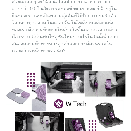
สโลแกนเก๋ๆ เท่าันั้น นี่เป็นหลักการที่นำทางเรามา
มากกว่า 60 ปี
นวัตกรรมของ
ช็อตบลาสเตอร์
ฝังอยู่ใน
ยีนของเรา และเป็นความมุ่งมั่นที่ได้รับการยอมรับทั่ว
โลกจากทุกตลาด ในแต่ละวัน ในไซต์งานแต่ละแห่ง
ของเรา มีความท้าทายใหม่ๆ เกิดขึ้นตลอดเวลา กล่าว
คือ เราจะได้ค้นพบโซลูชันใหม่ๆ อะไรในวันนี้เพื่อตอบ
สนองความท้าทายของลูกค้าและการมีส่วนร่วมใน
ความก้าวหน้าทางเทคนิค?