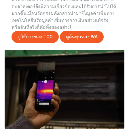
ตบลาสเตอร์จึงมีความเกี่ยวข้องและได้รับการนำไปใช้
มากขึ้นเมื่อนวัตกรรมดังกล่าวนำมาซึ่งมูลค่าเพิ่มทาง
เทคโนโลยีหรือมูลค่าเพิ่มทางการเงินอย่างแท้จริง
หรืออันที่จริงก็คือทั้งสองอย่าง!
ดูวิธีการของ TCO
ดูต้นทุนของ WA