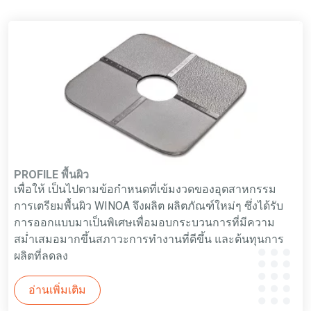
PROFILE พื้นผิว
เพื่อให้
เป็นไปตามข้อกำหนดที่เข้มงวดของอุตสาหกรรม
การเตรียมพื้นผิว W
INOA จึงผลิต
ผลิตภัณฑ์ใหม่ๆ ซึ่งได้รับ
การออกแบบมาเป็นพิเศษเพื่อมอบกระบวนการที่มีความ
สม่ำเสมอมากขึ้น
สภาวะการทำงานที่ดีขึ้น
และต้นทุนการ
ผลิตที่ลดลง
อ่านเพิ่มเติม