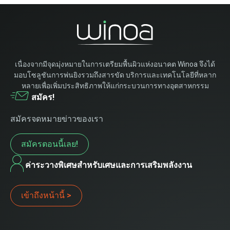
เนื่องจากมีจุดมุ่งหมายในการเตรียมพื้นผิวแห่งอนาคต Winoa จึงได้
มอบโซลูชันการพ่นยิงรวมถึงสารขัด บริการและเทคโนโลยีที่หลาก
หลายเพื่อเพิ่มประสิทธิภาพให้แก่กระบวนการทางอุตสาหกรรม
สมัคร!
สมัครจดหมายข่าวของเรา
สมัครตอนนี้เลย!
ค่าระวางพิเศษสำหรับเศษและการเสริมพลังงาน
เข้าถึงหน้านี้ >