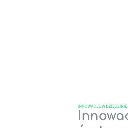
8
5
1
estrowane w
Centra B+R i testowe na
średnie
ich 10 lat
całym świecie
całkowi
posiadani
kl
INNOWACJE W DZIEDZINI
Innowa