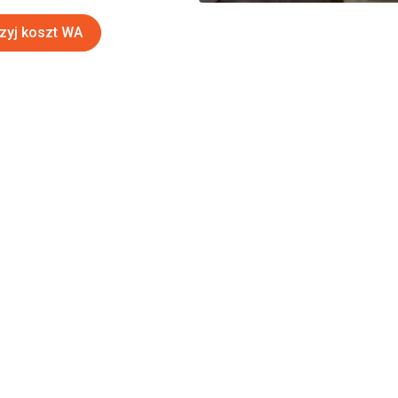
zyj koszt WA
dane dotyczące in
 do śrutowania fir