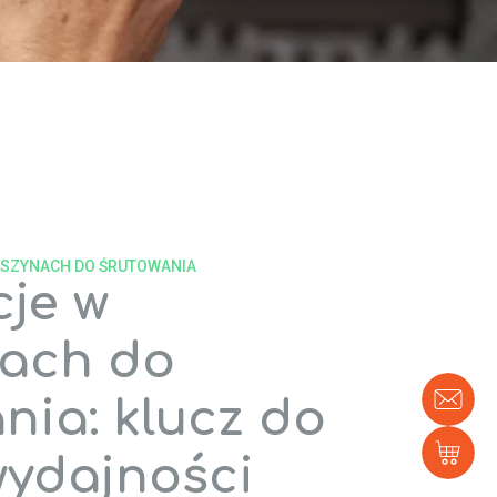
ASZYNACH DO ŚRUTOWANIA
je w
ach do
Sko
nia: klucz do
się
z
na
Skl
wydajności