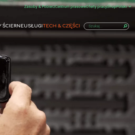
Zasoby & Pobierz
Centrum prasowe
Oferty pracy
Shop
Polski
Y ŚCIERNE
USŁUGI
TECH & CZĘŚCI