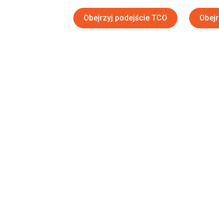
Obejrzyj podejście TCO
Obejr
Kluczowe 
maszyny