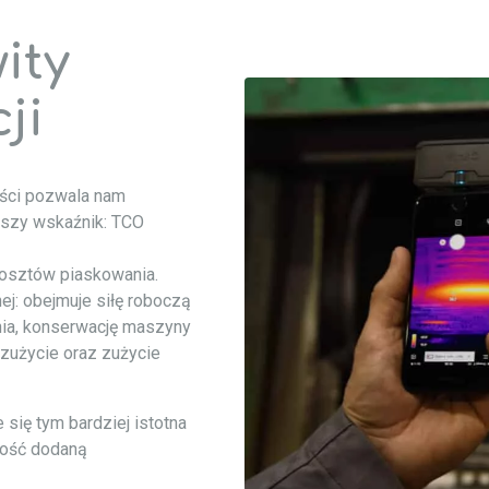
ity
ji
ości pozwala nam
ejszy wskaźnik: TCO
 kosztów piaskowania.
ej: obejmuje siłę roboczą
nia, konserwację maszyny
 zużycie oraz zużycie
się tym bardziej istotna
tość dodaną