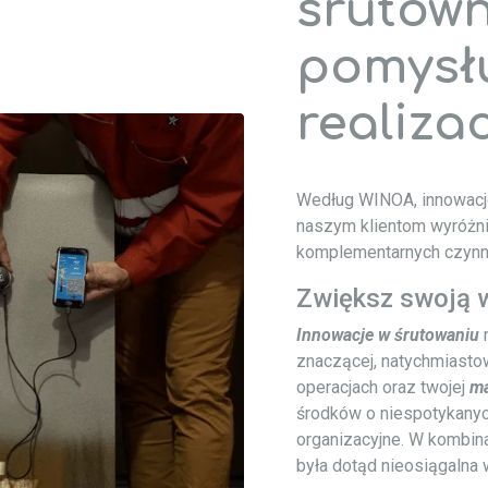
śrutown
pomysł
realizac
Według WINOA, innowacj
naszym klientom wyróżniać
komplementarnych czynn
Zwiększ swoją 
Innowacje w śrutowaniu
m
znaczącej, natychmiasto
operacjach oraz twojej
ma
środków o niespotykanyc
organizacyjne. W kombina
była dotąd nieosiągalna 