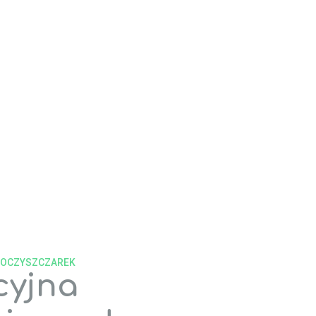
0
%
 obniżenie
tego kosztu
a dla naszych
ientów
E OCZYSZCZAREK
cyjna