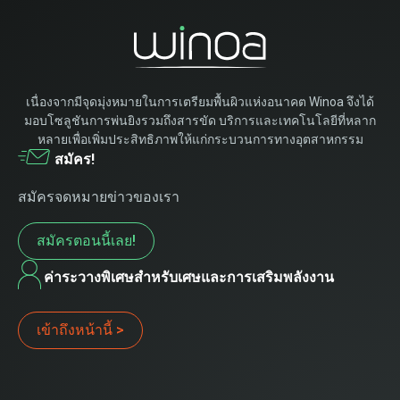
เนื่องจากมีจุดมุ่งหมายในการเตรียมพื้นผิวแห่งอนาคต Winoa จึงได้
มอบโซลูชันการพ่นยิงรวมถึงสารขัด บริการและเทคโนโลยีที่หลาก
หลายเพื่อเพิ่มประสิทธิภาพให้แก่กระบวนการทางอุตสาหกรรม
สมัคร!
สมัครจดหมายข่าวของเรา
สมัครตอนนี้เลย!
ค่าระวางพิเศษสำหรับเศษและการเสริมพลังงาน
เข้าถึงหน้านี้ >