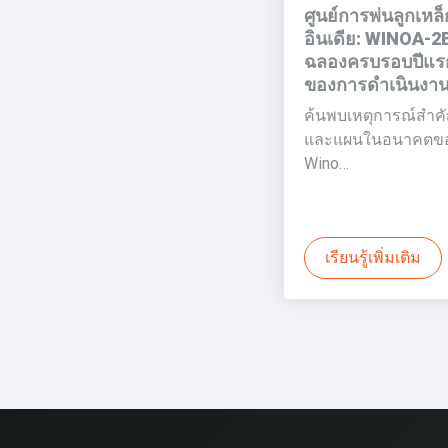
ศูนย์การพ่นลูกเหล
อินเดีย: WINOA-2
ฉลองครบรอบปีแร
ของการดำเนินงา
ค้นพบเหตุการณ์สำค
และแผนในอนาคตข
Wino…
เรียนรู้เพิ่มเติม