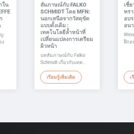
็กใน
สัมภาษณ์กับ FALKO
เชี
EFFE
SCHMIDT โดย MFN:
ทราย
ก
นอกเหนือจากวัสดุขัด
อบรม
น
แบบดั้งเดิม :
อนา
เทคโนโลยีล้ำหน้าที่
ัญ
Wino
เปลี่ยนแปลงการเตรียม
อง
ฝึกอ
ผิวหน้า
บทสัมภาษณ์กับ Falko
Schmidt เกี่ยวกับเทค…
เรียนรู้เพิ่มเติม
เร