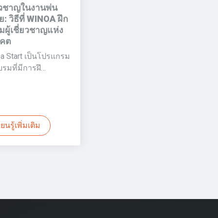
่ยวชาญในงานพ่น
: วิธีที่ WINOA ฝึก
ผู้เชี่ยวชาญแห่ง
คต
a Start เป็นโปรแกรม
บรมที่มีการฝึ…
ียนรู้เพิ่มเติม