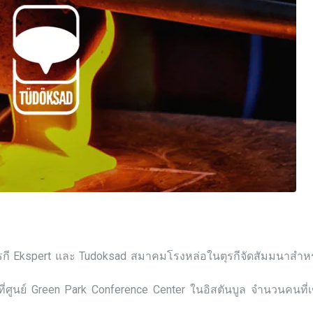
ุรกี Ekspert และ Tudoksad สมาคมโรงหล่อในตุรกีจัดสัมมนาสำหรั
ที่ศูนย์ Green Park Conference Center ในอิสตันบูล จำนวนคนท