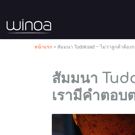
หน้าแรก
>
สัมมนา Tudoksad – ไม่ว่าลูกค้าต้อ
สัมมนา Tudo
เรามีคำตอบตา