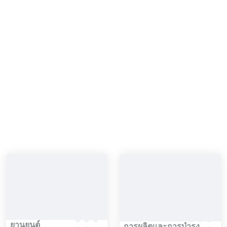
ตลาดและการใช้งาน
เกจวัด profile พื้นผิวแบบดิจิทัลเหมาะสำหรับอุตสาหกรรมและ
การใช้งานต่างๆ ที่หลากหลายรวมถึง:
ยานยนต์
การผลิตและการบำรุง