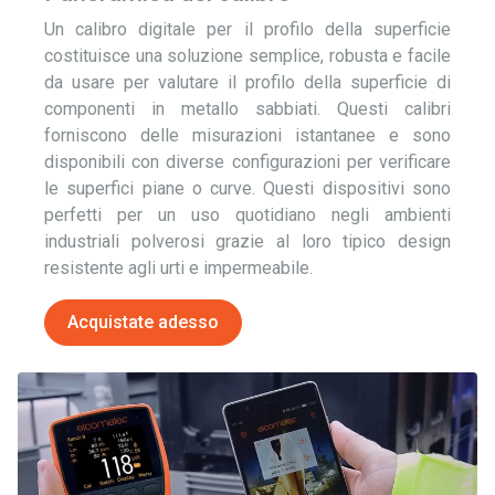
Un calibro digitale per il profilo della superficie
costituisce una soluzione semplice, robusta e facile
da usare per valutare il profilo della superficie di
componenti in metallo sabbiati. Questi calibri
forniscono delle misurazioni istantanee e sono
disponibili con diverse configurazioni per verificare
le superfici piane o curve. Questi dispositivi sono
perfetti per un uso quotidiano negli ambienti
industriali polverosi grazie al loro tipico design
resistente agli urti e impermeabile.
Acquistate adesso