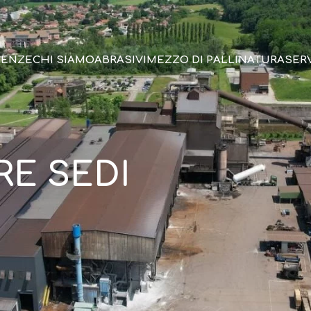
GENZE
CHI SIAMO
ABRASIVI
MEZZO DI PALLINATURA
SERV
RE SEDI