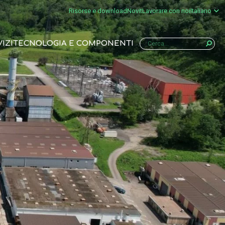
Risorse e download
Novit
Lavorare con noi
Italiano
IZI
TECNOLOGIA E COMPONENTI