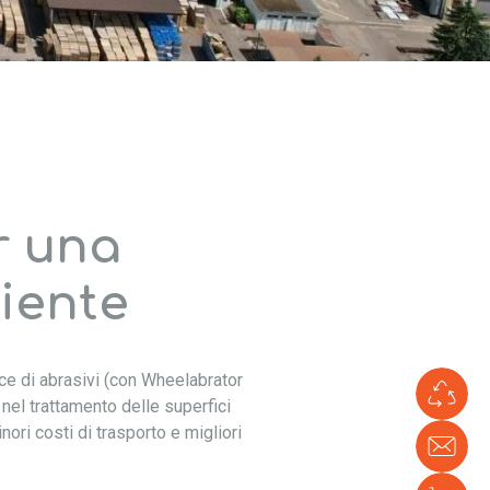
r una
liente
ce di abrasivi (con Wheelabrator
Li
i nel trattamento delle superfici
ve
inori costi di trasporto e migliori
Con