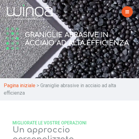
GRANIGLIE ABRASIVE IN
ACCIAIO AD ALTA EFFICIENZA
Pagina iniziale
>
Graniglie abrasive in acciaio ad alta
efficienza
MIGLIORATE LE VOSTRE OPERAZIONI
Un approccio