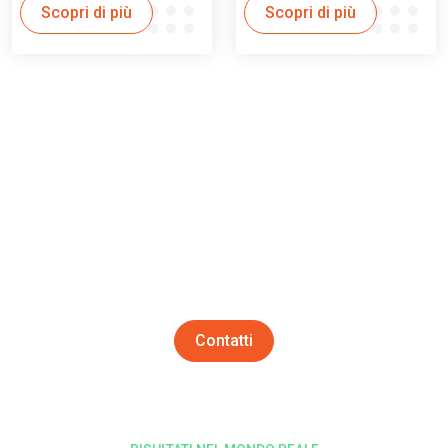
Scopri di più
Scopri di più
SIAMO QUI PER AIUTARVI
Contatti
Che voi vogliate aumentare la vostra produttività, ridurre i
vostri costi di sabbiatura oppure trovare una soluzione che
soddisfi le vostre aspettative, contattate uno dei nostri
esperti per lasciarvi guidare attraverso questo processo.
Contatti