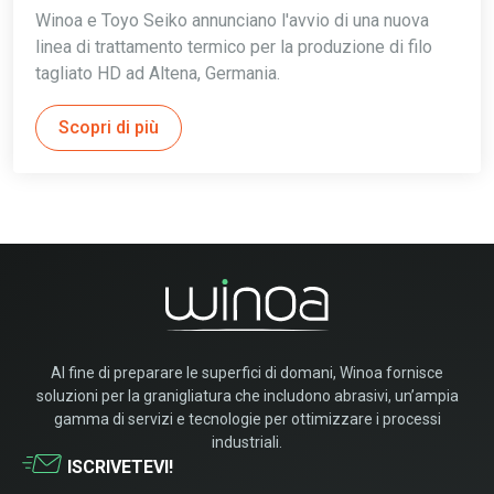
Winoa e Toyo Seiko annunciano l'avvio di una nuova
linea di trattamento termico per la produzione di filo
tagliato HD ad Altena, Germania.
Scopri di più
Al fine di preparare le superfici di domani, Winoa fornisce
soluzioni per la granigliatura che includono abrasivi, un’ampia
gamma di servizi e tecnologie per ottimizzare i processi
industriali.
ISCRIVETEVI!