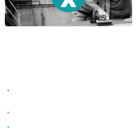
Servizi Offerti
I nostri centri tecnici sono attrezzati per fornire vari servizi
di granigliatura/sabbiatura, tra cui:
Preparazione delle superfici:
Puliamo e prepariamo le
superfici metalliche rimuovendo ruggine e rivestimenti,
preparandole per la verniciatura.
Decapaggio:
Rimozione di calamina, ruggine e altri
materiali aderenti.
Pulizia:
Pulizia approfondita delle superfici per garantire
qualità ottimale prima dei trattamenti di rivestimento.