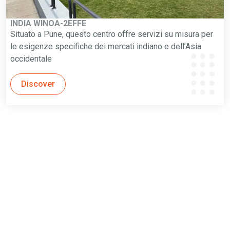
INDIA WINOA-2EFFE
Situato a Pune, questo centro offre servizi su misura per
le esigenze specifiche dei mercati indiano e dell’Asia
occidentale
Discover
I nostri centri tecnici sono tutti dotati delle tecnologie più
avanzate nel campo della granigliatura e della preparazione
delle superfici. Offrono una gamma completa di servizi,
compresi test delle prestazioni, analisi delle superfici,
preparazione delle superfici, formazione e soluzioni
personalizzate per soddisfare i requisiti specifici di ogni
settore.