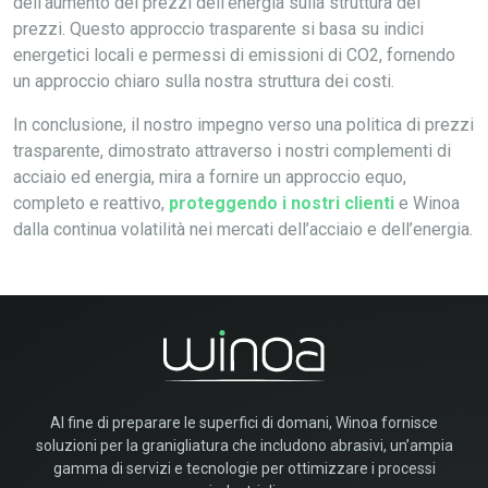
dell’aumento dei prezzi dell’energia sulla struttura dei
prezzi. Questo approccio trasparente si basa su indici
energetici locali e permessi di emissioni di CO2, fornendo
un approccio chiaro sulla nostra struttura dei costi.
In conclusione, il nostro impegno verso una politica di prezzi
trasparente, dimostrato attraverso i nostri complementi di
acciaio ed energia, mira a fornire un approccio equo,
completo e reattivo,
proteggendo i nostri clienti
e Winoa
dalla continua volatilità nei mercati dell’acciaio e dell’energia.
Al fine di preparare le superfici di domani, Winoa fornisce
soluzioni per la granigliatura che includono abrasivi, un’ampia
gamma di servizi e tecnologie per ottimizzare i processi