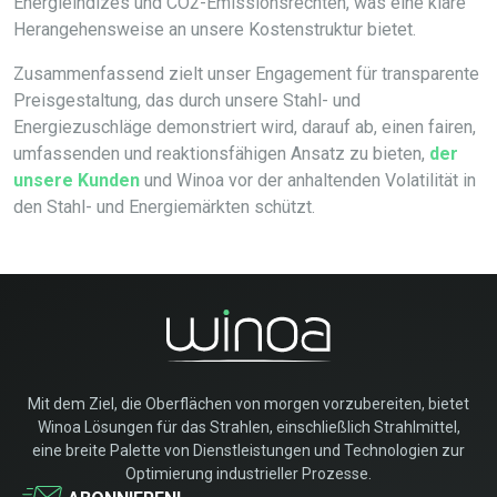
Energieindizes und CO2-Emissionsrechten, was eine klare
Herangehensweise an unsere Kostenstruktur bietet.
Zusammenfassend zielt unser Engagement für transparente
Preisgestaltung, das durch unsere Stahl- und
Energiezuschläge demonstriert wird, darauf ab, einen fairen,
umfassenden und reaktionsfähigen Ansatz zu bieten,
der
unsere Kunden
und Winoa vor der anhaltenden Volatilität in
den Stahl- und Energiemärkten schützt.
Mit dem Ziel, die Oberflächen von morgen vorzubereiten, bietet
Winoa Lösungen für das Strahlen, einschließlich Strahlmittel,
eine breite Palette von Dienstleistungen und Technologien zur
Optimierung industrieller Prozesse.