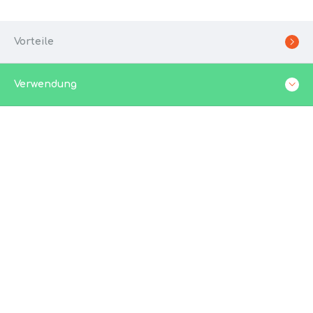
Vorteile
Verwendung
WA-MO-KIT-ANWENDUNGEN
Verwendung
Wie verwende ich das WA-MO Kit?
Das WA-MO Kit ist ein einfach zu verwendendes
Werkzeug, um die Qualität der Betriebsmischung bei
Strahlarbeiten zu überprüfen. Sammeln Sie einfach
eine repräsentative Probe von ca. 200 g der
Mischung am Luftabscheider (am Strahlvorhang) und