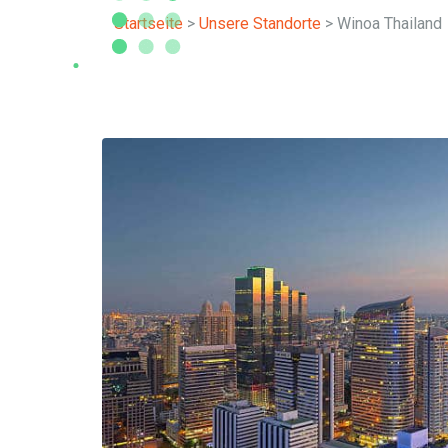
WINOA T
Startseite
>
Unsere Standorte
>
Winoa Thailand
LÖS