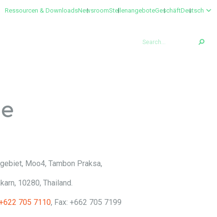
Ressourcen & Downloads
Newsroom
Stellenangebote
Geschäft
Deutsch
STUNGEN
TECH & KOMPONENTEN
te
egebiet, Moo4, Tambon Praksa,
arn, 10280, Thailand.
+622 705 7110
, Fax: +662 705 7199