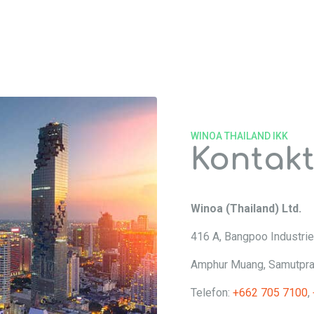
HAILAND
UNGEN
ÜBER UNS
STRAHLMITTEL
PEENING
SERVICELEI
WINOA THAILAND IKK
Kontak
Winoa (Thailand) Ltd.
416 A, Bangpoo Industri
Amphur Muang, Samutprak
Telefon:
+662 705 7100
,