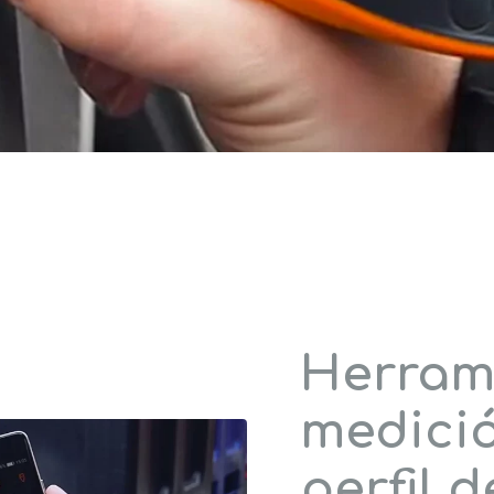
Herram
medició
perfil d