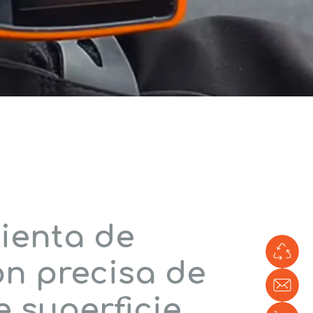
ienta de
Co
Ve
n precisa de
Con
e superficie