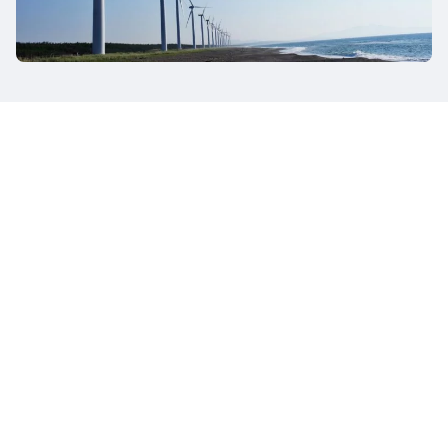
OPTIMIZACIÓN DEL PERFIL DE SUPERFICIE
Métodos de medición y
herramientas adecuadas para
comprobar su perfil de
superficie:
Nuestros equipos de expertos empezarán por determinar la
velocidad de proyección del abrasivo. Las investigaciones
también se centran en un análisis granulométrico de los
medios utilizados y en la capacidad de estabilizarlos para
que el perfil de superficie sea homogéneo a lo largo del
tiempo.