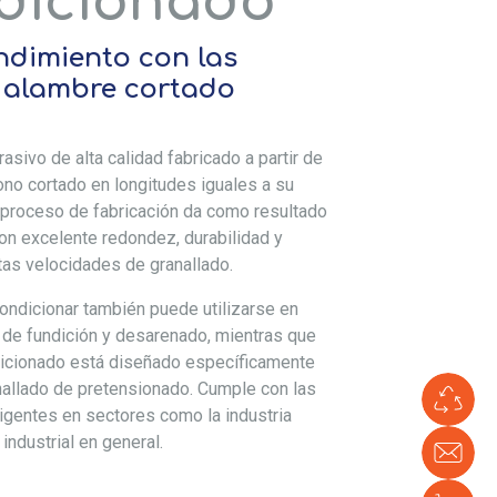
dicionado
endimiento con las
 alambre cortado
asivo de alta calidad fabricado a partir de
ono cortado en longitudes iguales a su
 proceso de fabricación da como resultado
n excelente redondez, durabilidad y
altas velocidades de granallado.
condicionar también puede utilizarse en
 de fundición y desarenado, mientras que
dicionado está diseñado específicamente
nallado de pretensionado. Cumple con las
Co
gentes en sectores como la industria
Ve
industrial en general.
Con