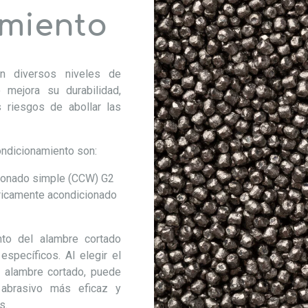
miento
en diversos niveles de
o mejora su durabilidad,
 riesgos de abollar las
ondicionamiento son:
ionado simple (CCW)
G2
ricamente acondicionado
nto del alambre cortado
específicos. Al elegir el
l alambre cortado, puede
 abrasivo más eficaz y
s.