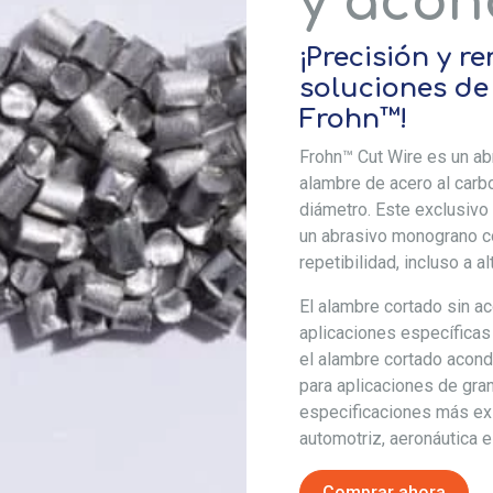
y acon
¡Precisión y r
soluciones de
Frohn™!
Frohn™ Cut Wire es un abr
alambre de acero al carb
diámetro. Este exclusivo
un abrasivo monograno co
repetibilidad, incluso a 
El alambre cortado sin a
aplicaciones específicas
el alambre cortado acon
para aplicaciones de gra
especificaciones más exi
automotriz, aeronáutica e 
Comprar ahora