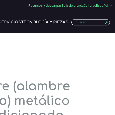
Recursos y descargas
Sala de prensa
Carreras
Español
SERVICIOS
TECNOLOGÍA Y PIEZAS
re (alambre
o) metálico