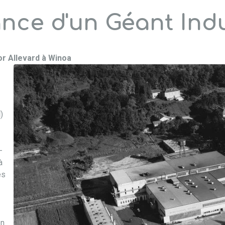
nce d'un Géant Indu
or Allevard à Winoa
d
)
-
à
es
on