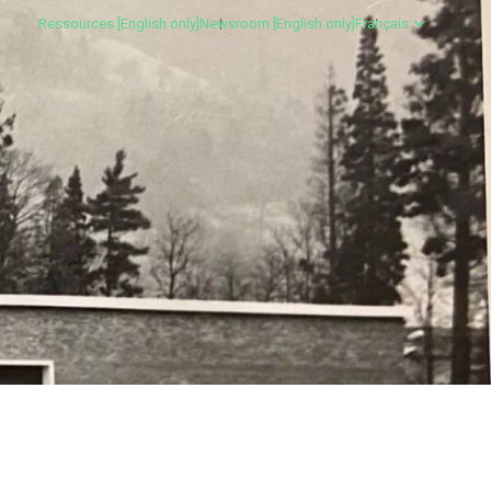
Ressources [English only]
Newsroom [English only]
Français
ROISE