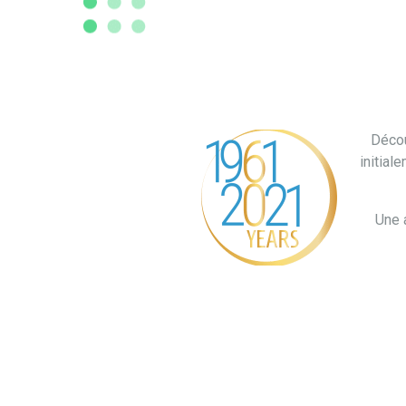
DEVENUE
Décou
initial
Une a