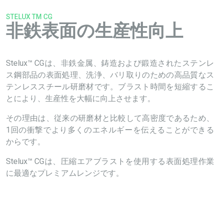
STELUX TM CG
非鉄表面の生産性向上
Stelux™ CG
は、非鉄金属、鋳造および鍛造されたステンレ
ス鋼部品の
表面処理
、洗浄、バリ取りのための高品質なス
テンレススチール研磨材です。ブラスト時間を短縮するこ
とにより、生産性を大幅に向上させます。
その理由は、従来の研磨材と比較して高密度であるため、
1回の衝撃でより多くのエネルギーを伝えることができる
からです。
Stelux™ CGは、圧縮
エアブラスト
を使用する表面処理作業
に最適な
プレミアムレンジ
です。