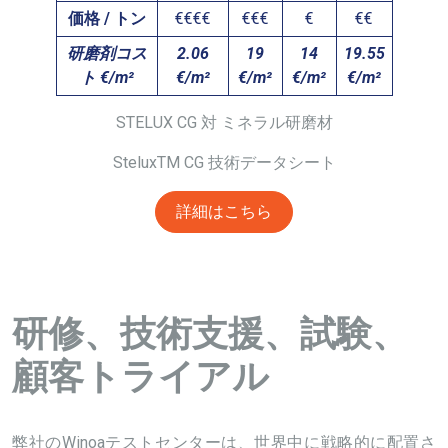
価格 / トン
€€€€
€€€
€
€€
研磨剤コス
2.06
19
14
19.55
ト €/m²
€/m²
€/m²
€/m²
€/m²
STELUX CG 対 ミネラル研磨材
Stelux
TM
CG
技術データシート
詳細はこちら
研修、技術支援、試験、
顧客トライアル
弊社の
Winoa
テストセンター
は、世界中に戦略的に配置さ