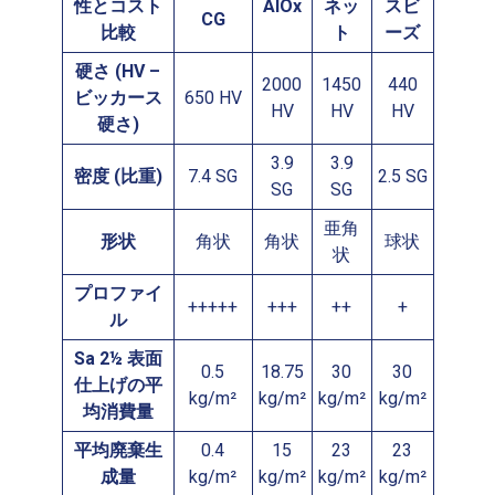
性とコスト
AlOx
ネッ
スビ
CG
比較
ト
ーズ
硬さ (HV –
2000
1450
440
ビッカース
650 HV
HV
HV
HV
硬さ)
3.9
3.9
密度 (比重)
7.4 SG
2.5 SG
SG
SG
亜角
形状
角状
角状
球状
状
プロファイ
+++++
+++
++
+
ル
Sa 2½ 表面
0.5
18.75
30
30
仕上げの平
kg/m²
kg/m²
kg/m²
kg/m²
均消費量
平均廃棄生
0.4
15
23
23
成量
kg/m²
kg/m²
kg/m²
kg/m²