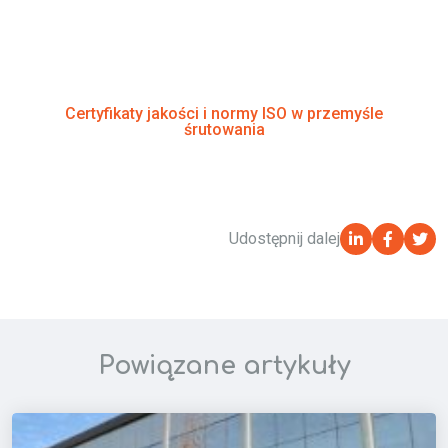
pouczający, nie przegap naszego poprzedniego artykułu,
który bada globalny wpływ norm ISO na jakość i wydajność
produkcji ścierniw Winoa.
Certyfikaty jakości i normy ISO w przemyśle
śrutowania
Udostępnij dalej
Powiązane artykuły