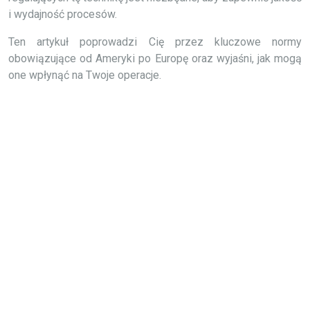
i wydajność procesów.
Ten artykuł poprowadzi Cię przez kluczowe normy
obowiązujące od Ameryki po Europę oraz wyjaśni, jak mogą
one wpłynąć na Twoje operacje.
Normy dotyczące
materiałów ściernych i
ich zastosowań
Wszystkie nasze ścierniwa Winoa W Abrasives™ spełniają
szczególne wymagania użytkowania, w zależności od
miejsca produkcji i środowiska pracy. Specyfikacje
techniczne i lokalne normy są dobrze znane zespołom