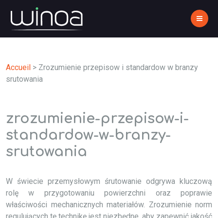
Accueil
>
Zrozumienie przepisow i standardow w branzy
srutowania
zrozumienie-przepisow-i-
standardow-w-branzy-
srutowania
W świecie przemysłowym śrutowanie odgrywa kluczową
rolę w przygotowaniu powierzchni oraz poprawie
właściwości mechanicznych materiałów. Zrozumienie norm
regulujących tę technikę jest niezbędne, aby zapewnić jakość