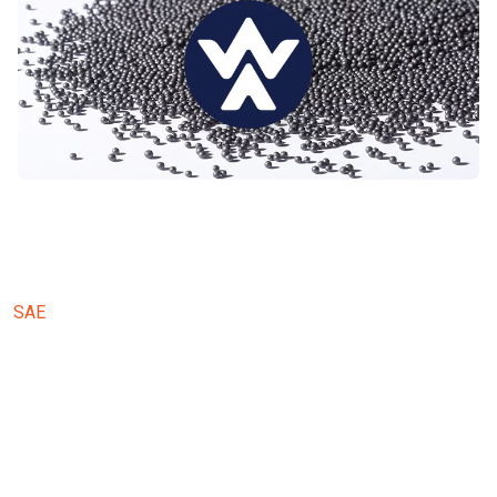
Standardy Produkcji – Ameryki i Azja
SAE
(Towarzystwo Inżynierów Motoryzacji) opracowuje
standardy jakości dla materiałów ściernych stosowanych w
obróbce strumieniowo-ściernej, zapewniając, że materiały
spełniają rygorystyczne normy dla optymalnej wydajności. Te
standardy produkcji są zazwyczaj używane przez Grupę
Winoa w Amerykach i Azji.