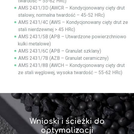
twardość – 55-62 HRc)
AMS 2431/3D (AWCR – Kondycjonowany cięty drut
stalowy, normalna twardość – 45-52 HRc)
AMS 2431/4C (AWS – Kondycjonowany cięty drut ze
stali nierdzewnej > 45 HRc)
AMS 2431/5B (APB – Utwardzone powierzchniowo
kulki metalowe)
AMS 2431/6C (APB – Granulat szklany)
AMS 2431/7B (AZB – Granulat ceramiczny)
AMS 2431/8B (AWCH – Kondycjonowany cięty drut
ze stali węglowej, wysoka twardość – 55-62 HRc)
Wnioski i ścieżki do
optymalizacji