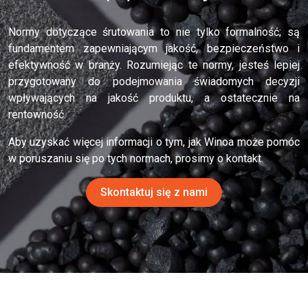
Normy dotyczące śrutowania to nie tylko formalność; są
fundamentem zapewniającym jakość, bezpieczeństwo i
efektywność w branży. Rozumiejąc te normy, jesteś lepiej
przygotowany do podejmowania świadomych decyzji
wpływających na jakość produktu, a ostatecznie na
rentowność.
Aby uzyskać więcej informacji o tym, jak Winoa może pomóc
w poruszaniu się po tych normach, prosimy o kontakt.
Skontaktuj się z nami
Jeśli uznałeś ten artykuł o standardach śrutowania za