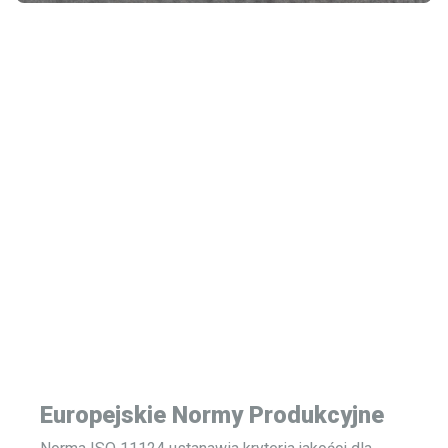
Standardy
Wewnętrzne Winoa
W ramach wymagającej polityki jakości oraz zaangażowania
w dostarczanie rezultatów naszym klientom, Winoa narzuca
wewnętrznie najostrzejsze międzynarodowe standardy
produkcji.
Europejskie Normy Produkcyjne