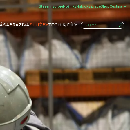
Stazeni zdroje
Novinky
Nabídky práce
Shop
Čeština
NÁS
ABRAZIVA
SLUŽBY
TECH & DÍLY