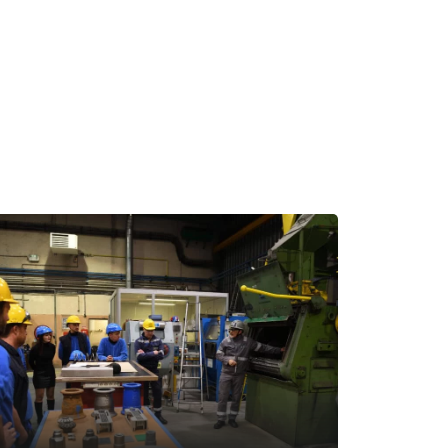
rží vždy o
í
u W Care, aby vám poskytlo
řešením výzev, jako jsou: