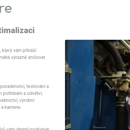
re
timalizaci
, který vám přináší
pomáhá výrazně snižovat
 poradenství, testování a
m potřebám a odvětví,
vebnictví, výrobní
y a kamene.
ýrů vám denně poskytuje