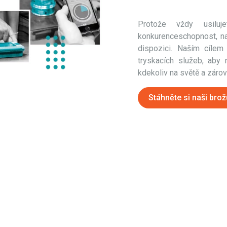
Protože vždy usiluj
konkurenceschopnost, na
dispozici. Naším cílem
tryskacích služeb, aby
kdekoliv na světě a záro
Stáhněte si naši brož
ZVYŠOVÁNÍ STANDARDŮ