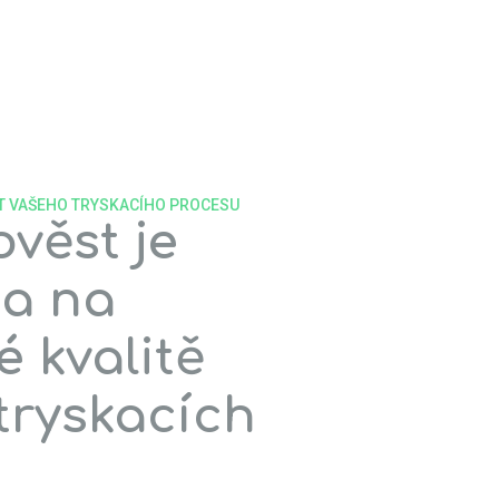
T VAŠEHO TRYSKACÍHO PROCESU
věst je
na na
é kvalitě
tryskacích