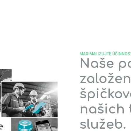
MAXIMALIZUJTE ÚČINNOS
Naše po
založe
špičkov
našich 
služeb.