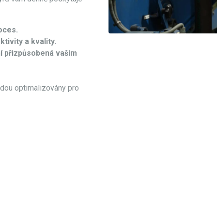
oces.
tivity a kvality.
ní přizpůsobená vašim
udou optimalizovány pro
SLUŽBY TRYSKÁNÍ ABRAZIVEM