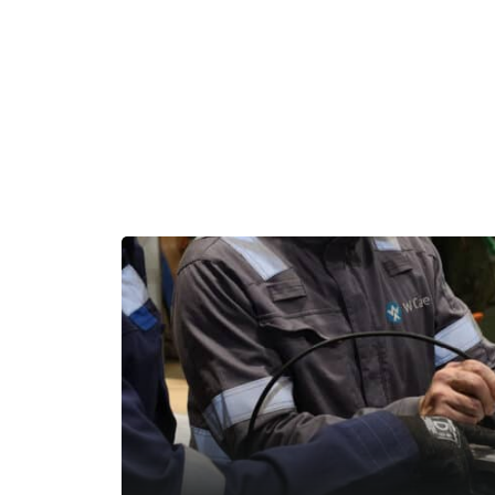
Široká na
Na každém kroku vašeho výrobního 
spolehlivá řešení! Náš specializo