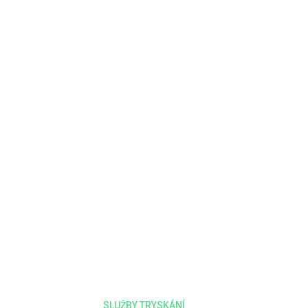
11
%
Průměrné snížení nákladů
na tryskání
SLUŽBY TRYSKÁNÍ