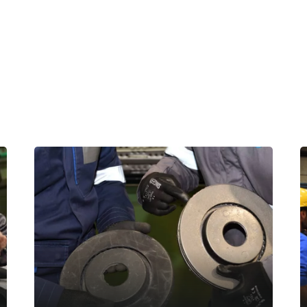
bídka, která vás ud
krok před konkurenc
procesu, ať už jde o průmyslové nebo finanční záležitosti, je t
vaný tým odborníků na tryskací služby je připraven vám pomoci s 