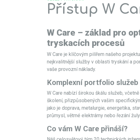
Přístup W Ca
W Care – základ pro op
tryskacích procesů
W Care je klíčovým pilířem našeho projektu
nejkvalitnější služby v oblasti tryskání a 
vaše provozní náklady.
Komplexní portfolio služeb
W Care nabízí širokou škálu služeb, včetně
školení, přizpůsobených vašim specifický
jako je doprava, metalurgie, energetika, sta
průmysl, větrné elektrárny nebo řezání žul
Co vám W Care přináší?
Náš celosvětový tým 20 technických inžen