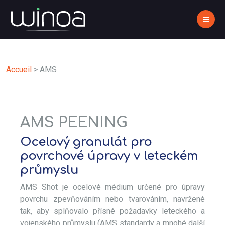
Accueil
>
AMS
AMS PEENING
Ocelový granulát pro
povrchové úpravy v leteckém
průmyslu
AMS Shot je ocelové médium určené pro úpravy
povrchu zpevňováním nebo tvarováním, navržené
tak, aby splňovalo přísné požadavky leteckého a
vojenského průmyslu (AMS standardy a mnohé další