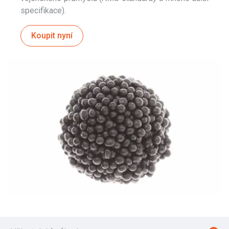
specifikace).
Koupit nyn
í