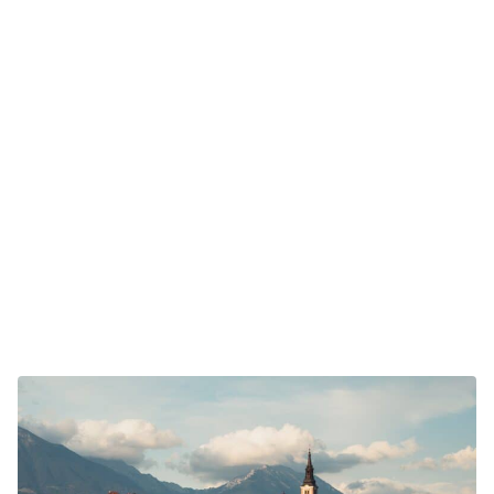
Muta ve Slovinsku, má bohatou historii sahající až do
16. století. Továrna Muta začala s výrobou
zemědělských nástrojů a po roce 1950 se rozšířila
na odlévání a výrobu litinových abraziv. Společnost
rychle rostla a stala se předním výrobcem tepelně
zpracovaných ocelových abraziv s vysokým
obsahem uhlíku v bývalé Jugoslávii a na Balkáně.
Náš místní tým kombinuje mezinárodní odbornost s
hlubokým porozuměním specifickým požadavkům
slovinského trhu, což zajišťuje, že naši klienti
dostávají tu nejlepší možnou službu a podporu. Nyní
jsme součástí globální skupiny Winoa, světového
lídra v oblasti přípravy kovových povrchů.