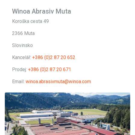
Winoa Abrasiv Muta
Koroška cesta 49
2366 Muta
Slovinsko
Kancelář:
+386 (0)2 87 20 652
Prodej:
+386 (0)2 87 20 671
Email:
winoa.abrasivmuta@winoa.com