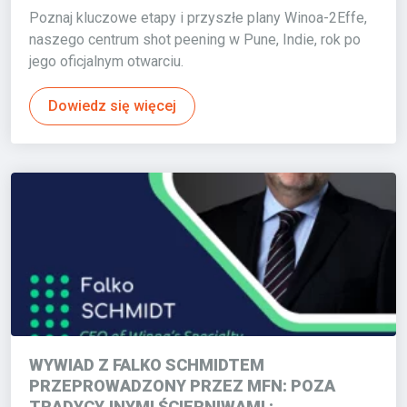
Poznaj kluczowe etapy i przyszłe plany Winoa-2Effe,
naszego centrum shot peening w Pune, Indie, rok po
jego oficjalnym otwarciu.
Dowiedz się więcej
WYWIAD Z FALKO SCHMIDTEM
PRZEPROWADZONY PRZEZ MFN: POZA
TRADYCYJNYMI ŚCIERNIWAMI :