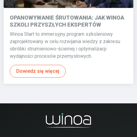
OPANOWYWANIE ŚRUTOWANIA: JAK WINOA
SZKOLI PRZYSZŁYCH EKSPERTÓW
Winoa Start to immersyjny program szkoleniowy
zaprojektowany w celu rozwijania wiedzy z zakresu
obróbki strumieniowo-ściernej i optymalizacji
wydajności procesów przemysłowych.
Dowiedz się więcej