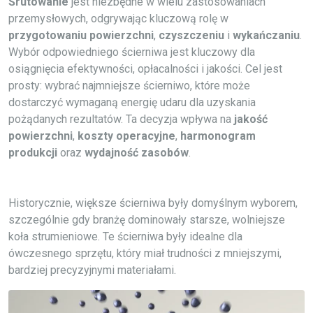
Śrutowanie
jest niezbędne w wielu zastosowaniach
przemysłowych, odgrywając kluczową rolę w
przygotowaniu powierzchni
,
czyszczeniu
i
wykańczaniu
.
Wybór odpowiedniego ścierniwa jest kluczowy dla
osiągnięcia efektywności, opłacalności i jakości. Cel jest
prosty: wybrać najmniejsze ścierniwo, które może
dostarczyć wymaganą energię udaru dla uzyskania
pożądanych rezultatów. Ta decyzja wpływa na
jakość
powierzchni
,
koszty operacyjne
,
harmonogram
produkcji
oraz
wydajność zasobów
.
Historycznie, większe ścierniwa były domyślnym wyborem,
szczególnie gdy branżę dominowały starsze, wolniejsze
koła strumieniowe. Te ścierniwa były idealne dla
ówczesnego sprzętu, który miał trudności z mniejszymi,
bardziej precyzyjnymi materiałami.