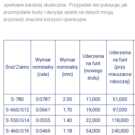
spełniane bardziej skutecznie. Przypadek ten pokazuje, jak
przemyślane testy i decyzje oparte na danych mogą
przynieść znaczne korzyści operacyjne.
Uderzenia
Uderzenia
Wymiar
Wymiar
na funt
na funt
Śrut/Ziarno
nominalny
nominalny
(przy
(nowego
(cale)
(mm)
mieszance
śrutu)
roboczej)
S-780
0.0787
2.00
11,000
51,000
S-660/G12
0.0661
1.70
19,000
97,000
S-550/G14
0.0555
1.40
32,000
118,000
S-460/G16
0.0469
1.18
54,000
240,000