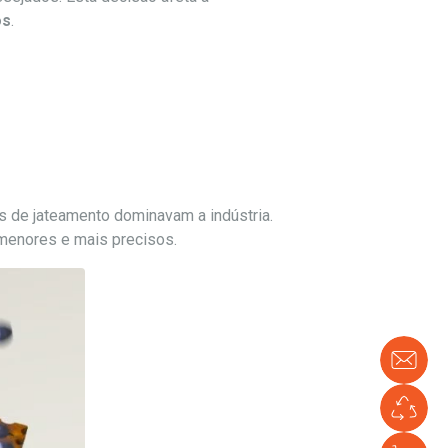
os
.
s de jateamento dominavam a indústria.
 menores e mais precisos.
Con
Co
ve