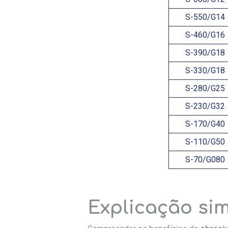
S-550/G14
S-460/G16
S-390/G18
S-330/G18
S-280/G25
S-230/G32
S-170/G40
S-110/G50
S-70/G080
Explicação sim