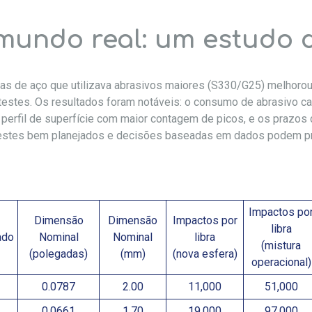
mundo real: um estudo 
as de aço que utilizava abrasivos maiores (S330/G25) melhorou 
stes. Os resultados foram notáveis: o consumo de abrasivo ca
rfil de superfície com maior contagem de picos, e os prazos
testes bem planejados e decisões baseadas em dados podem pr
Impactos po
Dimensão
Dimensão
Impactos por
libra
ado
Nominal
Nominal
libra
(mistura
(polegadas)
(mm)
(nova esfera)
operacional)
0.0787
2.00
11,000
51,000
0.0661
1.70
19,000
97,000