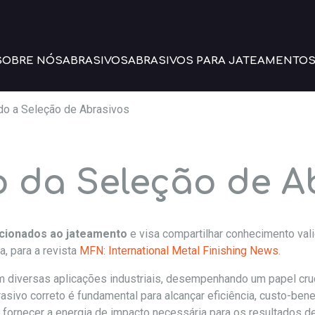
SOBRE NÓS
ABRASIVOS
ABRASIVOS PARA JATEAMENTO
do a Seleção de Abrasivos
 da Seleção de A
acionados ao jateamento
e visa compartilhar conhecimento vali
a, para a revista
MFN: International Metal Finishing News
.
 diversas aplicações industriais, desempenhando um papel cru
rasivo correto é fundamental para alcançar eficiência, custo-bene
fornecer a energia de impacto necessária para os resultados de