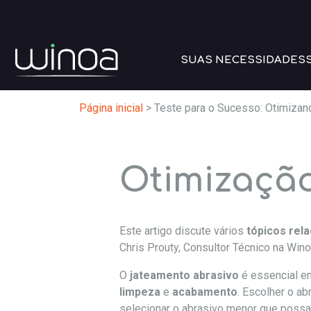
SUAS NECESSIDADES
Página inicial
>
Teste para o Sucesso: Otimizan
Otimização
Este artigo discute vários
tópicos rel
Chris Prouty, Consultor Técnico na Wino
O
jateamento abrasivo
é essencial em
limpeza
e
acabamento
. Escolher o ab
selecionar o abrasivo menor que possa 