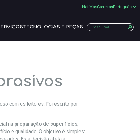
Notícias
Carreiras
Português
SERVIÇOS
TECNOLOGIAS E PEÇAS
brasivos
oso com os leitores. Foi escrito por
cial na
preparação de superfícies
,
fício e qualidade. O objetivo é simples:
sejados. Esta decisão afeta a