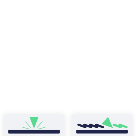
Explore nossa ampla gama de
aplicações
Nossas soluções inovadoras abrangem uma variedade de
aplicações, como limpeza por jateamento
(desincrustamento, desarenamento, rebarbação), preparação
de superfícies antes da pintura ou qualquer revestimento,
peening para melhorar a resistência à fadiga e corrosão, e
aplicações distintas, como revestimentos antiderrapantes,
lastro de plataformas de petróleo offshore e muito mais.
Explore nossa gama completa de aplicações para encontrar
aquela que atende aos seus desafios técnicos e
operacionais.