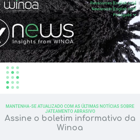
Ressources [English only]
Newsroom [English only]
Português
ASSINE E PERSONALIZE SUA
EXPERIÊNCIA
MANTENHA-SE ATUALIZADO COM AS ÚLTIMAS NOTÍCIAS SOBRE
JATEAMENTO ABRASIVO
Assine o boletim informativo da
Winoa