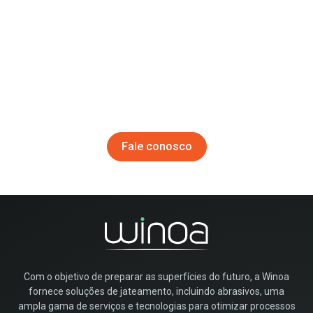
Fale conosco
Para poder selecionar a melhor opção e serviços para sua
aplicação de limpeza, entre em contato com um de nossos
especialistas
Fale conosco
Com o objetivo de preparar as superfícies do futuro, a Winoa
fornece soluções de jateamento, incluindo abrasivos, uma
ampla gama de serviços e tecnologias para otimizar processos