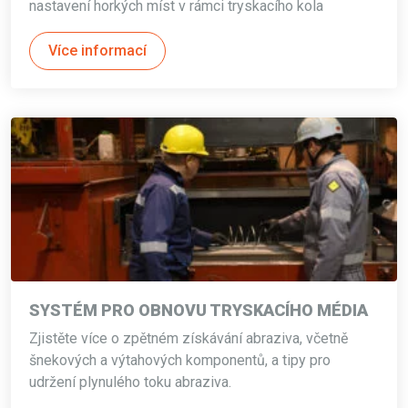
nastavení horkých míst v rámci tryskacího kola
Více informací
SYSTÉM PRO OBNOVU TRYSKACÍHO MÉDIA
Zjistěte více o zpětném získávání abraziva, včetně
šnekových a výtahových komponentů, a tipy pro
udržení plynulého toku abraziva.