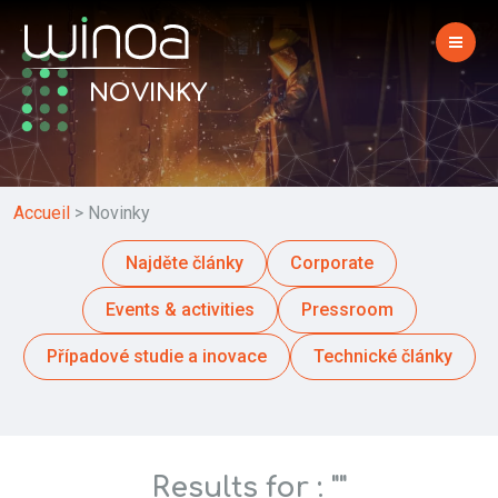
NOVINKY
Accueil
>
Novinky
Najděte články
Corporate
Events & activities
Pressroom
Případové studie a inovace
Technické články
Results for : ""