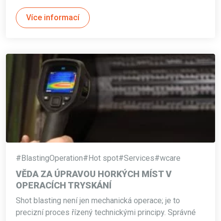
Více informací
#BlastingOperation
#Hot spot
#Services
#wcare
VĚDA ZA ÚPRAVOU HORKÝCH MÍST V
OPERACÍCH TRYSKÁNÍ
Shot blasting není jen mechanická operace; je to
precizní proces řízený technickými principy. Správné