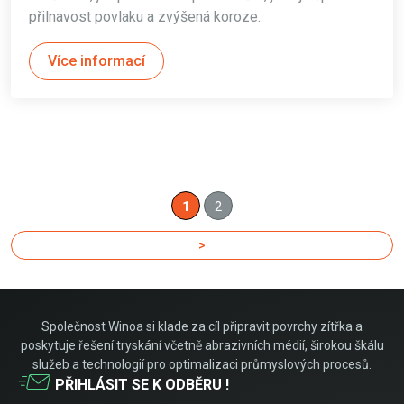
přilnavost povlaku a zvýšená koroze.
Více informací
1
2
>
Společnost Winoa si klade za cíl připravit povrchy zítřka a
poskytuje řešení tryskání včetně abrazivních médií, širokou škálu
služeb a technologií pro optimalizaci průmyslových procesů.
PŘIHLÁSIT SE K ODBĚRU !