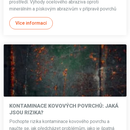
prostředí. Výhody ocelového abraziva oproti
minerálním a pískovým abrazivům v přípravě povrchů
Více informací
KONTAMINACE KOVOVÝCH POVRCHŮ: JAKÁ
JSOU RIZIKA?
Pochopte rizika kontaminace kovového povrchu a
naučte se, jak předcházet problémům, jako je špatná