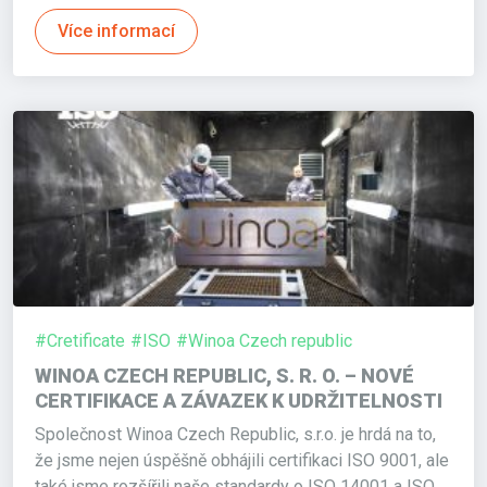
Více informací
#Cretificate
#ISO
#Winoa Czech republic
WINOA CZECH REPUBLIC, S. R. O. – NOVÉ
CERTIFIKACE A ZÁVAZEK K UDRŽITELNOSTI
Společnost Winoa Czech Republic, s.r.o. je hrdá na to,
že jsme nejen úspěšně obhájili certifikaci ISO 9001, ale
také jsme rozšířili naše standardy o ISO 14001 a ISO