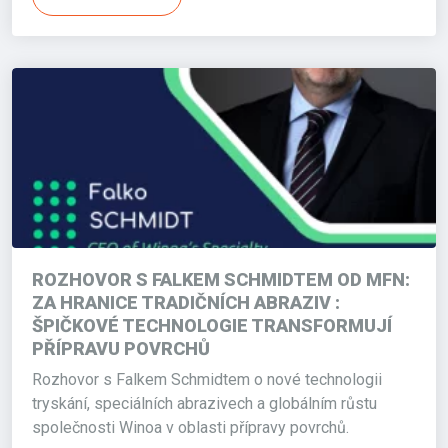
ROZHOVOR S FALKEM SCHMIDTEM OD MFN:
ZA HRANICE TRADIČNÍCH ABRAZIV :
ŠPIČKOVÉ TECHNOLOGIE TRANSFORMUJÍ
PŘÍPRAVU POVRCHŮ
Rozhovor s Falkem Schmidtem o nové technologii
tryskání, speciálních abrazivech a globálním růstu
společnosti Winoa v oblasti přípravy povrchů.