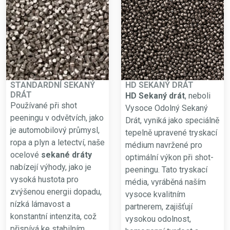
STANDARDNÍ SEKANÝ
HD SEKANÝ DRÁT
DRÁT
HD Sekaný drát
, neboli
Používané při shot
Vysoce Odolný Sekaný
peeningu v odvětvích, jako
Drát, vyniká jako speciálně
je automobilový průmysl,
tepelně upravené tryskací
ropa a plyn a letectví, naše
médium navržené pro
ocelové
sekané dráty
optimální výkon při shot-
nabízejí výhody, jako je
peeningu. Tato tryskací
vysoká hustota pro
média, vyráběná naším
zvýšenou energii dopadu,
vysoce kvalitním
nízká lámavost a
partnerem, zajišťují
konstantní intenzita, což
vysokou odolnost,
přispívá ke stabilním