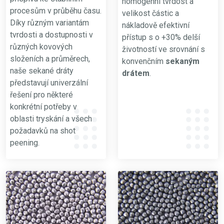
homogenní tvrdost a
procesům v průběhu času.
velikost částic a
Díky různým variantám
nákladově efektivní
tvrdosti a dostupnosti v
přístup s o +30% delší
různých kovových
životností ve srovnání s
složeních a průměrech,
konvenčním
sekaným
naše sekané dráty
drátem
.
představují univerzální
řešení pro některé
konkrétní potřeby v
oblasti tryskání a všech
požadavků na shot
peening.