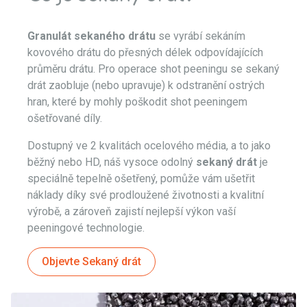
Granulát sekaného drátu
se vyrábí sekáním
kovového drátu do přesných délek odpovídajících
průměru drátu. Pro operace shot peeningu se sekaný
drát zaobluje (nebo upravuje) k odstranění ostrých
hran, které by mohly poškodit shot peeningem
ošetřované díly.
Dostupný ve 2 kvalitách ocelového média, a to jako
běžný nebo HD, náš vysoce odolný
sekaný drát
je
speciálně tepelně ošetřený, pomůže vám ušetřit
náklady díky své prodloužené životnosti a kvalitní
výrobě, a zároveň zajistí nejlepší výkon vaší
peeningové technologie.
Objevte Sekaný drát