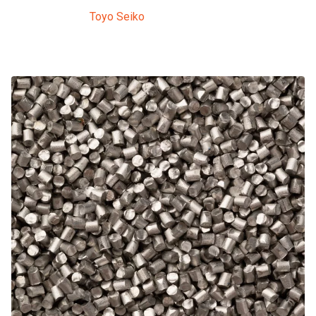
společností
Toyo Seiko
. Díky vysoce konzistentní
velikosti a tvrdosti částic poskytuje stabilní účinek
peeningu.