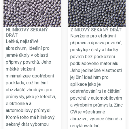
HLINÍKOVÝ SEKANÝ
ZINKOVÝ SEKANÝ DRÁT
DRÁT
Navrženo pro efektivní
Lehké, nejistřivé
přípravu a úpravu povrchů,
abrazivum, ideální pro
poskytuje čistý a hladký
jemné úkoly v oblasti
povrch bez poškození
přípravy povrchů. Jeho
podkladového materiálu.
měkké složení
Jeho jedinečné vlastnosti
minimalizuje opotřebení
jej činí ideálním pro
podkladu, což ho činí
aplikace jako je
obzvláště vhodným pro
odstraňování rzi a čištění
průmysly, jako je letectví,
povrchů v automobilovém
elektronika a
a výrobním průmyslu. Zinc
automobilový průmysl.
CW je všestranné
Kromě toho má hliníkový
abrazivo, vysoce účinné a
sekaný drát výbornou
recyklovatelné,