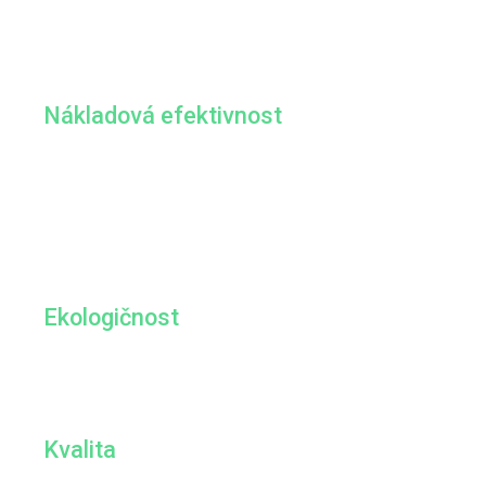
Hlavní přednosti naší řady
HD ocelových sekaných
drátů
spočívají ve 3 klíčových bodech:
Nákladová efektivnost
Díky unikátnímu procesu tepelného zpracování
prokazuje vysoce odolný sekaný drát
o
+30 % delší životnost ve srovnání s běžným
sekaným drátem
, což vede k nákladově
efektivnějším operacím shot peeningu.
Ekologičnost
+30 % životnost znamená snížení odpadů z vašeho
stroje, což činí váš proces shot peeningu
ekologičtějším než kdy dříve!
Kvalita
Produkt špičkové kvality, vyrobený v Japonsku