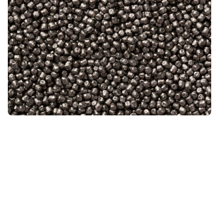
POZVEDNĚTE SVÉ TRYSKACÍ OPERACE
Vaše výhody při použití HD
sekaného drátu od W
Abrasives