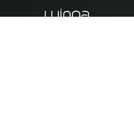
Mit dem Ziel, die Oberflächen von morgen vorzubereiten, bietet
Winoa Lösungen für das Strahlen, einschließlich Strahlmittel,
eine breite Palette von Dienstleistungen und Technologien zur
Optimierung industrieller Prozesse.
ABONNIEREN!
Abonnieren Sie unseren Newsletter
Jetzt anmelden !
SCHROTTZUSCHLAG & ENERGIEZUSCHLAG
Zugang zur Seite [Nur in Englisch] >