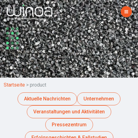
Startseite
>
product
Aktuelle Nachrichten
Unternehmen
Veranstaltungen und Aktivitäten
Pressezentrum
Erfolgsgeschichten & Fallstudien