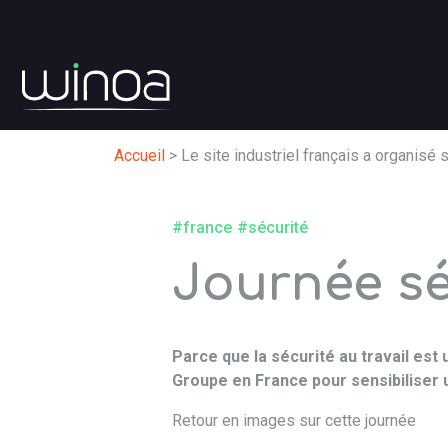
Accueil
>
Le site industriel français a organisé 
#france
#sécurité
Journée sé
Parce que la sécurité au travail est 
Groupe en France pour sensibiliser 
Retour en images sur cette journée