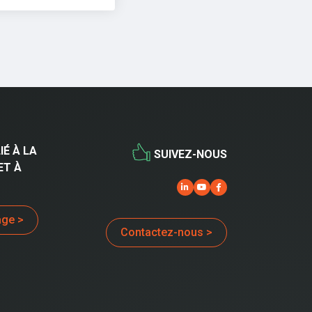
IÉ À LA
SUIVEZ-NOUS
ET À
age >
Contactez-nous >