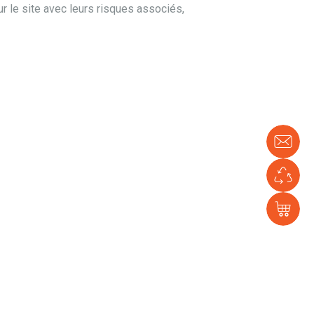
r le site avec leurs risques associés,
No
con
En
Ver
e-
sh