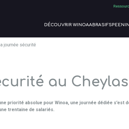
Ressourc
DÉCOUVRIR WINOA
ABRASIFS
PEENI
sa journée sécurité
curité au Cheylas
une priorité absolue pour Winoa, une journée dédiée s’est dé
une trentaine de salariés.