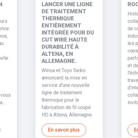
N
LANCER UNE LIGNE
ROC
DE TRAITEMENT
Hist
THERMIQUE
ours
coll
ENTIÈREMENT
lence
de c
INTÉGRÉE POUR DU
noa,
indu
CUT WIRE HAUTE
au
les 
DURABILITÉ À
cœur
ALTENA, EN
elle
perf
ALLEMAGNE.
et d
Winoa et Toyo Seiko
l’éch
annoncent la mise en
trave
service d'une nouvelle
d’in
ligne de traitement
 vous
coll
thermique pour la
la…
invit
fabrication de fil coupé
HD à Altena, Allemagne.
En savoir plus
E