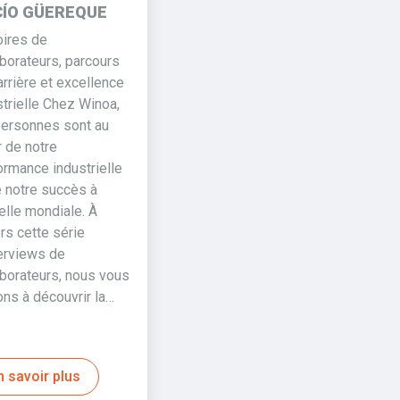
ÍO GÜEREQUE
oires de
aborateurs, parcours
arrière et excellence
strielle Chez Winoa,
personnes sont au
 de notre
ormance industrielle
e notre succès à
elle mondiale. À
rs cette série
terviews de
aborateurs, nous vous
ons à découvrir la…
n savoir plus