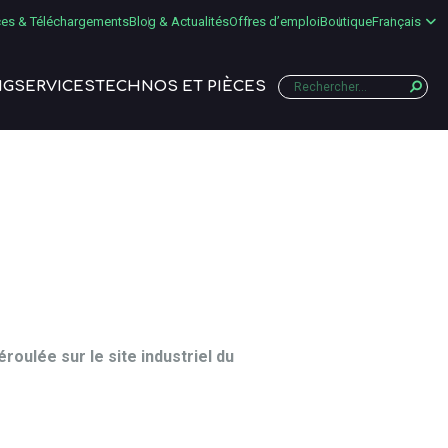
es & Téléchargements
Blog & Actualités
Offres d’emploi
Boutique
Français
NG
SERVICES
TECHNOS ET PIÈCES
roulée sur le site industriel du