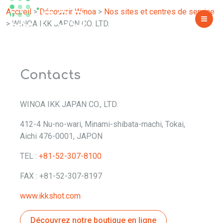
WINOA IKK JAPON CO. LTD.
Accueil
>
Découvrir Winoa
>
Nos sites et centres de service
>
WINOA IKK JAPON CO. LTD.
Contacts
WINOA IKK JAPAN CO., LTD.
412-4 Nu-no-wari, Minami-shibata-machi, Tokai,
Aichi 476-0001, JAPON
TEL :
+81-52-307-8100
FAX : +81-52-307-8197
www.ikkshot.com
Découvrez notre boutique en ligne