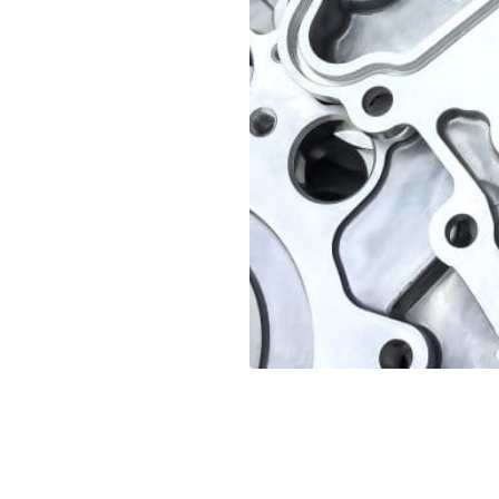
gue et à des coûts
re :
Notre produit
renaillage, contribuant à
ne meilleure qualité de
contiennent
pas de
iles allemandes qui
sque de réactions
lles d’aluminium et les