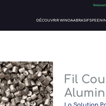
Ressourc
DÉCOUVRIR WINOA
ABRASIFS
PEENI
Fil Co
Alumi
La Solution P