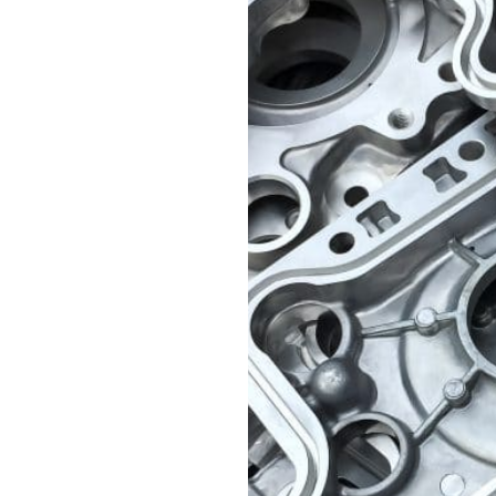
 fil coupé en aluminium
s alliages d’aluminium et
la corrosion blanche et
.
lle d’acier, les résidus
useront ni dommages ni
e ou taraudage, offrant un
formation pendant le
r sur les pièces à parois
s avec ailettes de
 coûts de maintenance et
en aluminium, qui montre
echange de grenaillage,