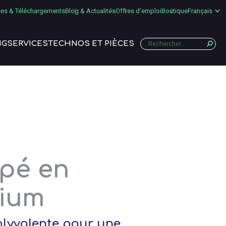
es & Téléchargements
Blog & Actualités
Offres d’emploi
Boutique
Français
NG
SERVICES
TECHNOS ET PIÈCES
upé en
nium
olyvalente pour une