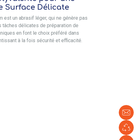
e Surface Délicate
 est un abrasif léger, qui ne génère pas
es tâches délicates de préparation de
niques en font le choix préféré dans
tissant à la fois sécurité et efficacité.
No
con
En
Ver