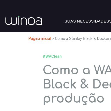
SUAS NECESSIDADES
Página inicial
>
Como a Stanley Black & Decker 
#WAClean
Como a WA 
Black & De
produção