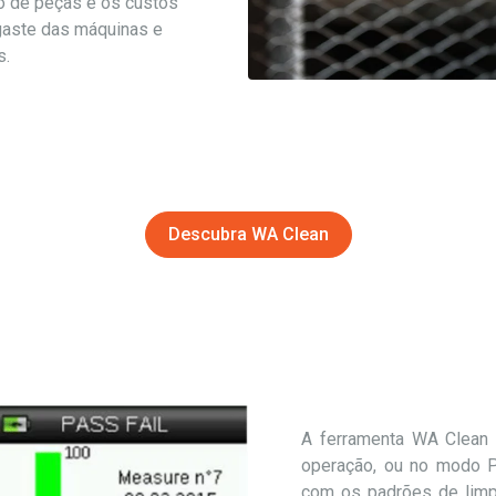
o de peças e os custos
gaste das máquinas e
s.
Descubra WA Clean
A ferramenta WA Clean
operação, ou no modo 
com os padrões de limp