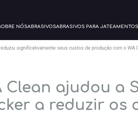
SOBRE NÓS
ABRASIVOS
ABRASIVOS PARA JATEAMENTO
reduziu significativamente seus custos de produção com o WA C
Clean ajudou a S
cker a reduzir os 