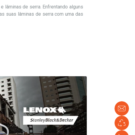
 e lâminas de serra. Enfrentando alguns
das suas lâminas de serra com uma das
Con
Co
ve