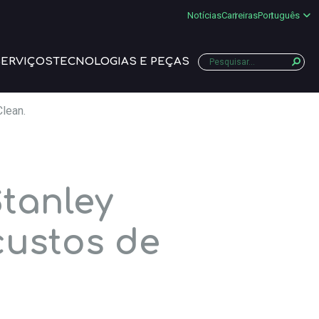
Notícias
Carreiras
Português
SERVIÇOS
TECNOLOGIAS E PEÇAS
lean.
tanley
custos de