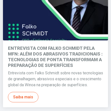
ENTREVISTA COM FALKO SCHMIDT PELA
MFN: ALÉM DOS ABRASIVOS TRADICIONAIS :
TECNOLOGIAS DE PONTA TRANSFORMAM A
PREPARAÇÃO DE SUPERFÍCIES
Entrevista com Falko Schmidt sobre novas tecnologias
de granalhagem, abrasivos especiais e o crescimento
global da Winoa na preparação de superfícies.
Saiba mais