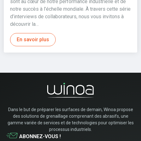
sont au cœur de notre performance industrielle et de
notre succès à l’échelle mondiale. À travers cette série
d’interviews de collaborateurs, nous vous invitons à
découvrir la…
En savoir plus
Dans le but de préparer les surfaces de demain, Winoa propose
des solutions de grenaillage comprenant des abrasifs, une
gamme variée de services et de technologies pour optimiser les
processus industriels.
ABONNEZ-VOUS !