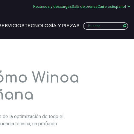
Recursos y descargas
Sala de prensa
Carreras
Español
SERVICIOS
TECNOLOGÍA Y PIEZAS
Cómo Winoa
añana
o de la optimización de todo el
iencia técnica, un profundo