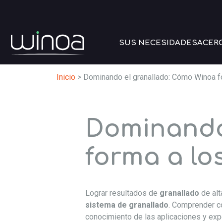
SUS NECESIDADES
ACER
Inicio
>
Dominando el granallado: Cómo Winoa f
Dominando
forma a lo
Lograr resultados de
granallado
de alt
sistema de granallado
. Comprender có
conocimiento de las aplicaciones y expe