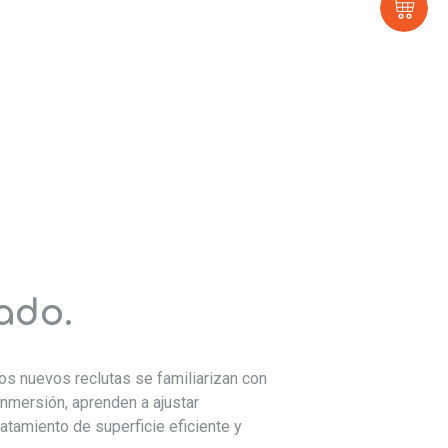
Tie
virt
ado.
os nuevos reclutas se familiarizan con
 inmersión, aprenden a ajustar
atamiento de superficie eficiente y