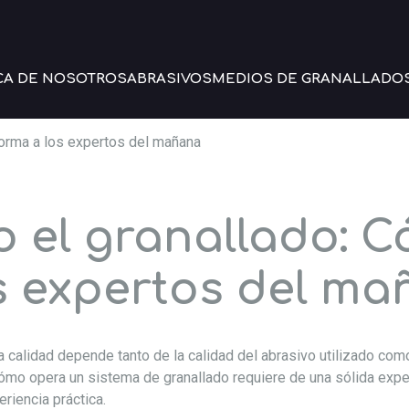
CA DE NOSOTROS
ABRASIVOS
MEDIOS DE GRANALLADO
orma a los expertos del mañana
 el granallado: 
s expertos del m
a calidad depende tanto de la calidad del abrasivo utilizado com
mo opera un sistema de granallado requiere de una sólida exper
riencia práctica.