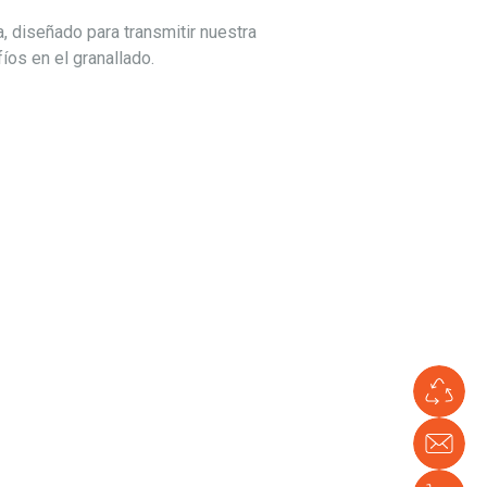
, diseñado para transmitir nuestra
os en el granallado.
Co
Ve
Con