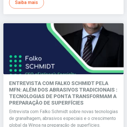
Saiba mais
ENTREVISTA COM FALKO SCHMIDT PELA
MFN: ALÉM DOS ABRASIVOS TRADICIONAIS :
TECNOLOGIAS DE PONTA TRANSFORMAM A
PREPARAÇÃO DE SUPERFÍCIES
Entrevista com Falko Schmidt sobre novas tecnologias
de granalhagem, abrasivos especiais e o crescimento
global da Winoa na preparação de superfícies.