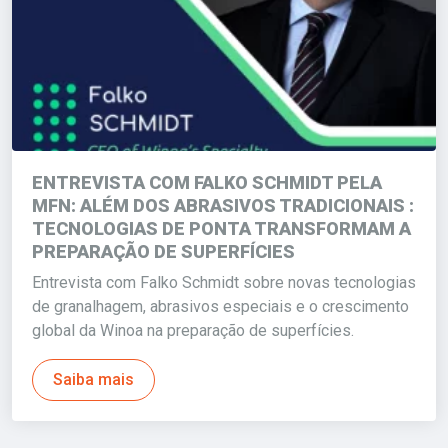
ENTREVISTA COM FALKO SCHMIDT PELA
MFN: ALÉM DOS ABRASIVOS TRADICIONAIS :
TECNOLOGIAS DE PONTA TRANSFORMAM A
PREPARAÇÃO DE SUPERFÍCIES
Entrevista com Falko Schmidt sobre novas tecnologias
de granalhagem, abrasivos especiais e o crescimento
global da Winoa na preparação de superfícies.
Saiba mais