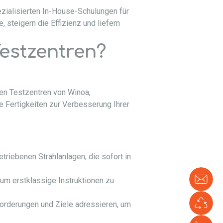
ezialisierten In-House-Schulungen für
steigern die Effizienz und liefern
estzentren?
nen Testzentren von Winoa,
e Fertigkeiten zur Verbesserung Ihrer
triebenen Strahlanlagen, die sofort in
Kon
 um erstklassige Instruktionen zu
Sie
un
Gr
rderungen und Ziele adressieren, um
Ve