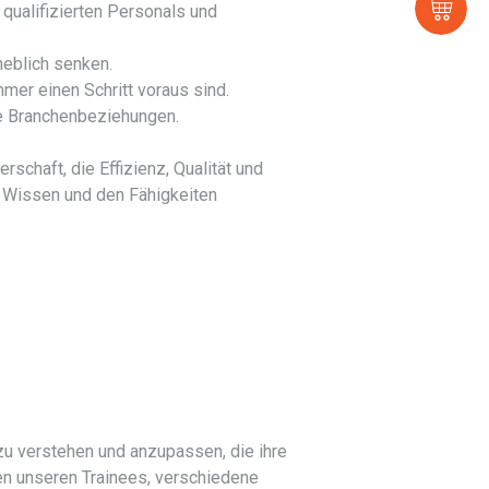
Sh
qualifizierten Personals und
heblich senken.
er einen Schritt voraus sind.
le Branchenbeziehungen.
schaft, die Effizienz, Qualität und
m Wissen und den Fähigkeiten
zu verstehen und anzupassen, die ihre
en unseren Trainees, verschiedene