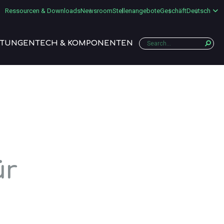
Ressourcen & Downloads
Newsroom
Stellenangebote
Geschäft
Deutsch
STUNGEN
TECH & KOMPONENTEN
ür
n