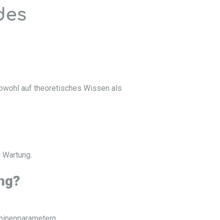
des
sowohl auf theoretisches Wissen als
r Wartung.
ng?
hinenparametern.