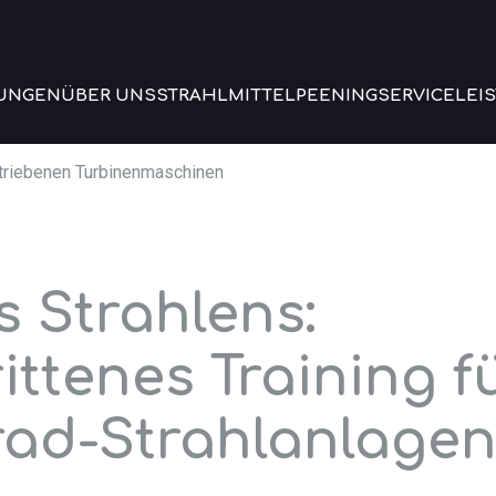
UNGEN
ÜBER UNS
STRAHLMITTEL
PEENING
SERVICELEI
etriebenen Turbinenmaschinen
s Strahlens:
ittenes Training f
rad-Strahlanlage