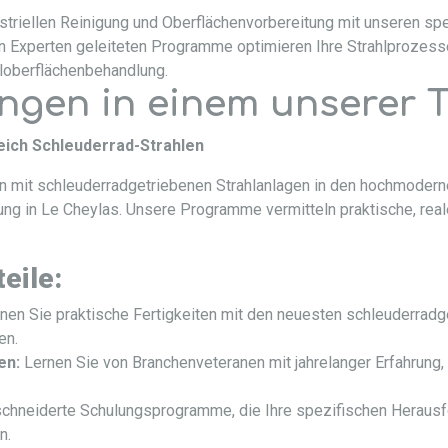
ustriellen Reinigung und Oberflächenvorbereitung mit unseren sp
n Experten geleiteten Programme optimieren Ihre Strahlprozesse, 
loberflächenbehandlung.
gen in einem unserer T
eich Schleuderrad-Strahlen
en mit schleuderradgetriebenen Strahlanlagen in den hochmoder
tung in Le Cheylas. Unsere Programme vermitteln praktische, real
eile:
nen Sie praktische Fertigkeiten mit den neuesten schleuderradge
en.
en:
Lernen Sie von Branchenveteranen mit jahrelanger Erfahrung,
hneiderte Schulungsprogramme, die Ihre spezifischen Herausfo
n.