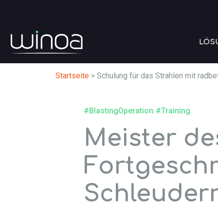
LÖS
Startseite
>
Schulung für das Strahlen mit radb
#BlastingOperation
#Training
Meister de
Fortgeschr
Schleuder