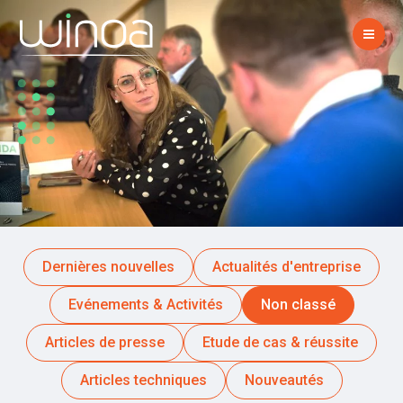
Dernières nouvelles
Actualités d'entreprise
Evénements & Activités
Non classé
Articles de presse
Etude de cas & réussite
Articles techniques
Nouveautés