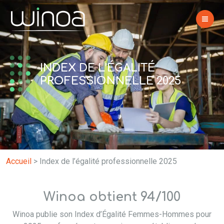
INDEX DE L’ÉGALITÉ
PROFESSIONNELLE 2025
Accueil
>
Index de l’égalité professionnelle 2025
Winoa obtient 94/100
Winoa publie son Index d’Égalité Femmes-Hommes pour