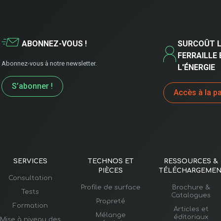
ABONNEZ-VOUS !
SURCOÛT L
FERRAILLE 
Abonnez-vous à notre newsletter.
L'ÉNERGIE
S’abonner !
Accès à la p
SERVICES
TECHNOS ET
RESSOURCES &
PIÈCES
TÉLÉCHARGEMEN
Consultation
Profile de surface
Brochure &
Tests
Catalogues
Propreté
Formation
Articles et
Mélange
éditoriaux
Mise à niveau des