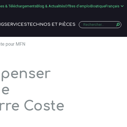
es & Téléchargements
Blog & Actualités
Offres d’emploi
Boutique
Français
NG
SERVICES
TECHNOS ET PIÈCES
oste pour MFN
 penser
de
erre Coste