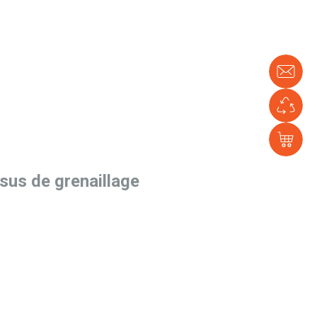
No
con
En
Ver
e-
sh
sus de grenaillage