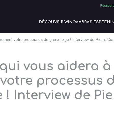
Ressourc
DÉCOUVRIR WINOA
ABRASIFS
PEENI
trement votre processus de grenaillage ! Interview de Pierre C
qui vous aidera à
votre processus 
 ! Interview de Pi