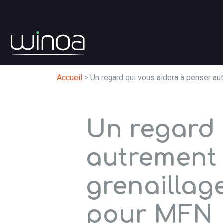
Accueil
>
Un regard qui vous aidera à penser au
Un regard 
autrement 
grenaillage
pour MFN