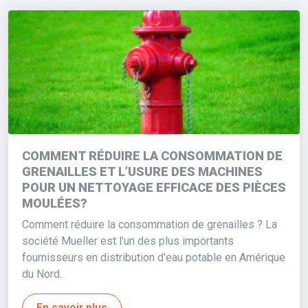
COMMENT RÉDUIRE LA CONSOMMATION DE
GRENAILLES ET L’USURE DES MACHINES
POUR UN NETTOYAGE EFFICACE DES PIÈCES
MOULÉES?
Comment réduire la consommation de grenailles ? La
société Mueller est l'un des plus importants
fournisseurs en distribution d'eau potable en Amérique
du Nord.
En savoir plus