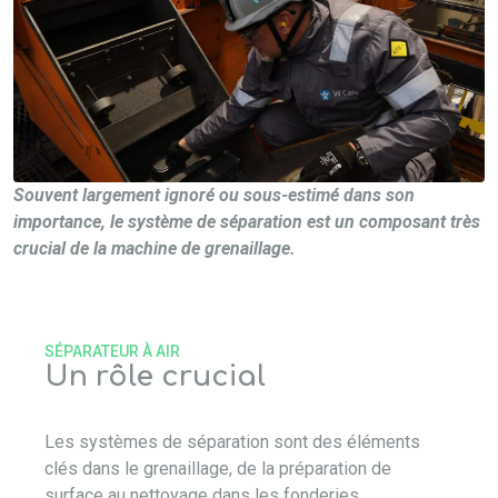
Souvent largement ignoré ou sous-estimé dans son
importance, le système de séparation est un composant très
crucial de la machine de grenaillage.
SÉPARATEUR À AIR
Un rôle crucial
Les systèmes de séparation sont des éléments
clés dans le grenaillage, de la préparation de
surface au nettoyage dans les fonderies,