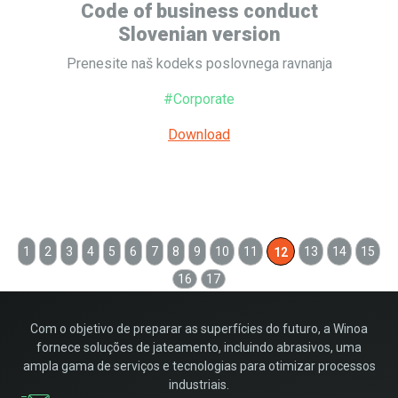
Code of business conduct
Slovenian version
Prenesite naš kodeks poslovnega ravnanja
#Corporate
Download
1
2
3
4
5
6
7
8
9
10
11
13
14
15
12
16
17
Com o objetivo de preparar as superfícies do futuro, a Winoa
fornece soluções de jateamento, incluindo abrasivos, uma
ampla gama de serviços e tecnologias para otimizar processos
industriais.