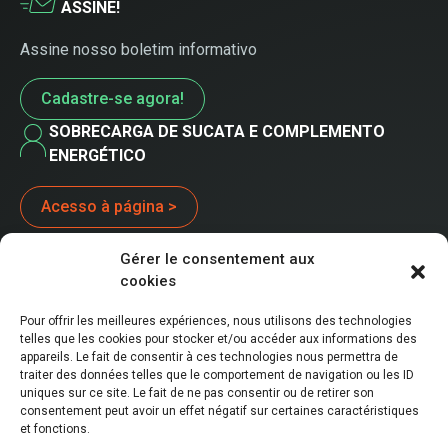
ASSINE!
Assine nosso boletim informativo
Cadastre-se agora!
SOBRECARGA DE SUCATA E COMPLEMENTO
ENERGÉTICO
Acesso à página >
Gérer le consentement aux
cookies
Pour offrir les meilleures expériences, nous utilisons des technologies
telles que les cookies pour stocker et/ou accéder aux informations des
20262023©Winoa, Todos os direitos reservados
appareils. Le fait de consentir à ces technologies nous permettra de
Este site foi concebido e projetado levando em conta o meio
traiter des données telles que le comportement de navigation ou les ID
ambiente
uniques sur ce site. Le fait de ne pas consentir ou de retirer son
Scrap-Surcharge & Energy complement
consentement peut avoir un effet négatif sur certaines caractéristiques
Privacy policy
et fonctions.