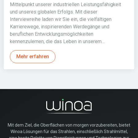
Mittelpunkt unserer industriellen Leistungsfähigkeit
und unseres globalen Erfolgs. Mit dieser
Interviewreihe laden wir Sie ein, die vielfältigen
Karrierewege, inspirierenden Werdegänge und
beruflichen Entwicklungsmöglichkeiten
kennenzulernen, die das Leben in unserem…
Mehr erfahren
Mit dem Ziel, die Oberflächen von morgen vorzubereiten, bietet
Winoa Lösungen für das Strahlen, einschließlich Strahlmittel,