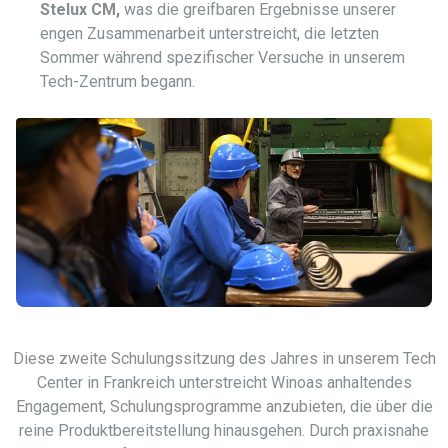
Stelux CM,
was die greifbaren Ergebnisse unserer
engen Zusammenarbeit unterstreicht, die letzten
Sommer während spezifischer Versuche in unserem
Tech-Zentrum begann.
Diese zweite Schulungssitzung des Jahres in unserem Tech
Center in Frankreich unterstreicht Winoas anhaltendes
Engagement, Schulungsprogramme anzubieten, die über die
reine Produktbereitstellung hinausgehen. Durch praxisnahe