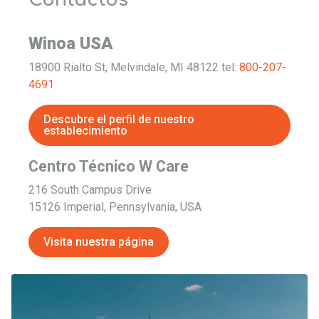
Winoa USA
18900 Rialto St,
Melvindale, MI 48122
tel:
800-207-
4691
Descubre el perfil de nuestro
establecimiento
Centro Técnico W Care
216 South Campus Drive
15126 Imperial, Pennsylvania,
USA
Visita nuestra página