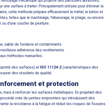
 nettoyage mécanique qui projette des particules abrasives,
r une surface à traiter. Principalement utilisée pour éliminer la
inants, cette méthode prépare efficacement le métal, le béton et
tes, telles que le machinage, l’ébavurage, le pliage, ou encore
r ou d’une couche de peinture..
ine, sable de fonderie et contaminants.
e meilleure adhérence des revêtements.
rt aux méthodes manuelles.
opreté des surfaces) et
ISO 11124-2
(caractéristiques des
ssurer des résultats de qualité.
enforcement et protection
r, mais à renforcer les surfaces métalliques. En projetant des
 procédé crée de petites empreintes qui introduisent des
nte la résistance à la fatigue et réduit les risques de fissures.