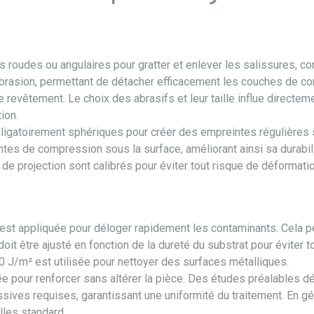
es roudes ou angulaires pour gratter et enlever les salissures, c
 abrasion, permettant de détacher efficacement les couches de co
 revêtement. Le choix des abrasifs et leur taille influe directem
ion.
obligatoirement sphériques pour créer des empreintes régulière
tes de compression sous la surface, améliorant ainsi sa durabilit
gle de projection sont calibrés pour éviter tout risque de déformat
est appliquée pour déloger rapidement les contaminants. Cela p
oit être ajusté en fonction de la dureté du substrat pour éviter
 J/m² est utilisée pour nettoyer des surfaces métalliques.
ée pour renforcer sans altérer la pièce. Des études préalables dé
sives requises, garantissant une uniformité du traitement. En gé
lles standard.