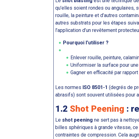
Le
shot blasting
est une technique de
qu’elles soient rondes ou angulaires, su
rouille, la peinture et d’autres contam
autres substrats pour les étapes suivan
l’application d’un revêtement protecteu
Pourquoi l’utiliser ?
Enlever rouille, peinture, calam
Uniformiser la surface pour un
Gagner en efficacité par rappo
Les normes
ISO 8501-1
(degrés de pr
abrasifs) sont souvent utilisées pour a
1.2
Shot Peening
: r
Le
shot peening
ne sert pas à nettoye
billes sphériques à grande vitesse, ce
contraintes de compression. Cela augme