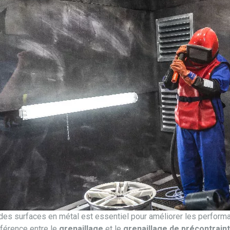
 des surfaces en métal est essentiel pour améliorer les perform
férence entre le
grenaillage
et le
grenaillage de précontrain