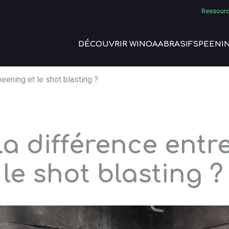
Ressourc
DÉCOUVRIR WINOA
ABRASIFS
PEENI
peening et le shot blasting ?
la différence entre
le shot blasting ?