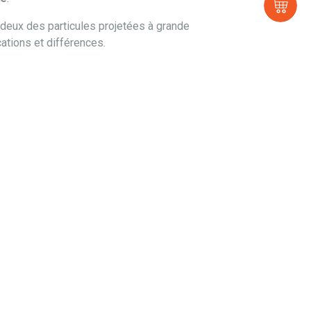
e-
sh
s deux des particules projetées à grande
cations et différences.