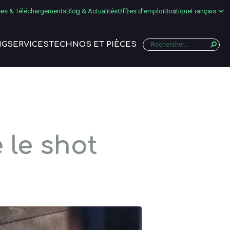
es & Téléchargements
Blog & Actualités
Offres d’emploi
Boutique
Français
NG
SERVICES
TECHNOS ET PIÈCES
 le shot